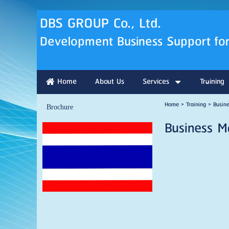
DBS GRO
Development Business Support for
Home
About Us
Services
Training
Home
>
Training
>
Busin
Brochure
Business 