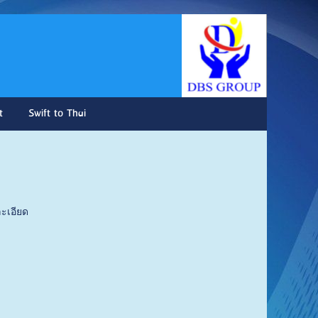
td.
t
Swift to Thai
ะเอียด